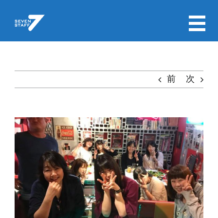
Skip
to
content
前
次
View
Larger
Image