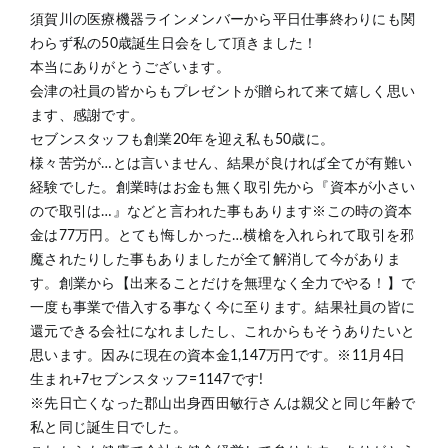
須賀川の医療機器ラインメンバーから平日仕事終わりにも関
わらず私の50歳誕生日会をして頂きました！
本当にありがとうございます。
会津の社員の皆からもプレゼントが贈られて来て嬉しく思い
ます、感謝です。
セブンスタッフも創業20年を迎え私も50歳に。
様々苦労が…とは言いません、結果が良ければ全てが有難い
経験でした。創業時はお金も無く取引先から『資本が小さい
ので取引は…』などと言われた事もあります※この時の資本
金は77万円。とても悔しかった…横槍を入れられて取引を邪
魔されたりした事もありましたが全て解消して今がありま
す。創業から【出来ることだけを無理なく全力でやる！】で
一度も事業で借入する事なく今に至ります。結果社員の皆に
還元できる会社になれましたし、これからもそうありたいと
思います。因みに現在の資本金1,147万円です。※11月4日
生まれ+7セブンスタッフ=1147です!
※先日亡くなった郡山出身西田敏行さんは親父と同じ年齢で
私と同じ誕生日でした。