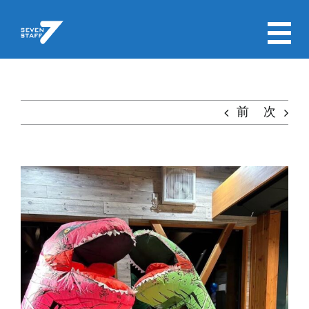
Skip
to
content
前
次
View
Larger
Image