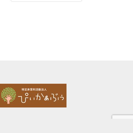
の
記
事
は
こ
ち
ら