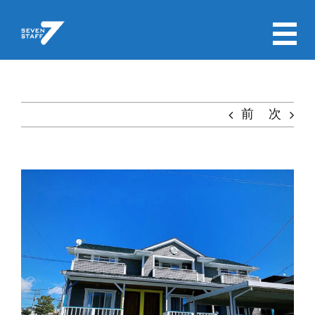
Skip
to
content
前
次
View
Larger
Image